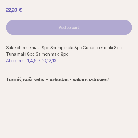
22,20
€
Add to cart
Sake cheese maki 8pc Shrimp maki 8pc Cucumber maki 8pc
Tuna maki 8pc Salmon maki 8pc
Allergens : 1;4;5;7;10;12;13
Tusiņš, suši sets + uzkodas - vakars izdosies!