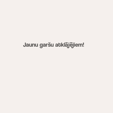
Jaunu garšu atklājējiem!