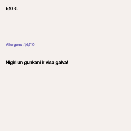
5,10
€
Add to cart
Allergens : 1;4;7;10
Nigiri un gunkani ir visa galva!