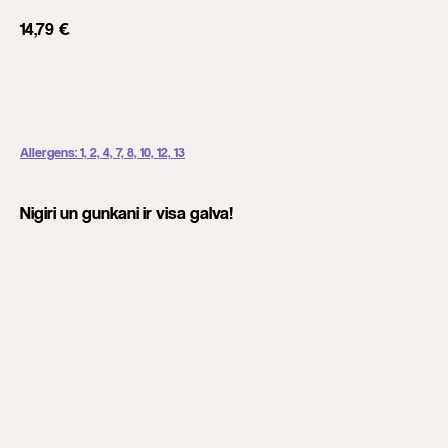
14,79
€
Add to cart
Allergens: 1, 2, 4, 7, 8, 10, 12, 13
Nigiri un gunkani ir visa galva!