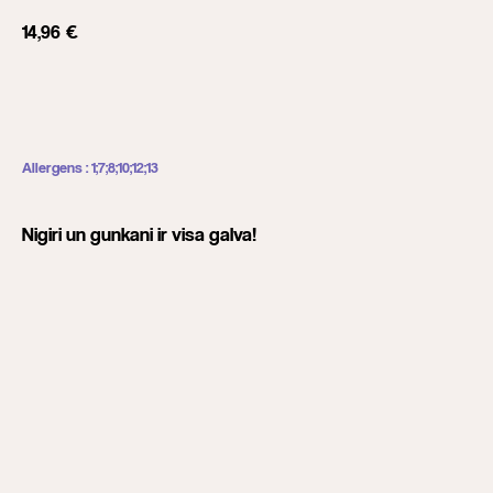
14,96
€
Add to cart
Allergens : 1;7;8;10;12;13
Nigiri un gunkani ir visa galva!