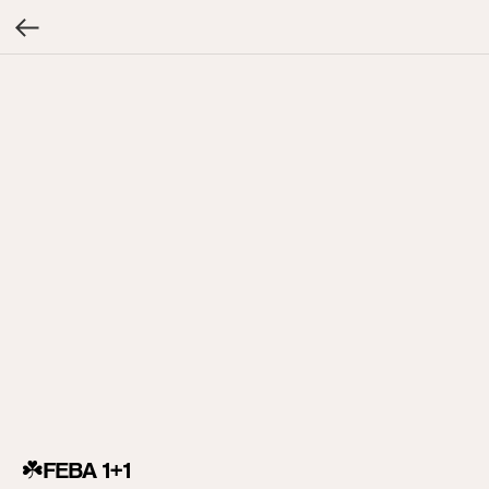
☘️FEBA 1+1