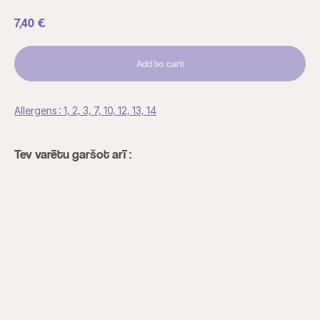
7,40
€
Add to cart
Allergens : 1, 2, 3, 7, 10, 12, 13, 14
Tev varētu garšot arī :