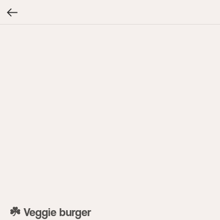
☘️ Veggie burger